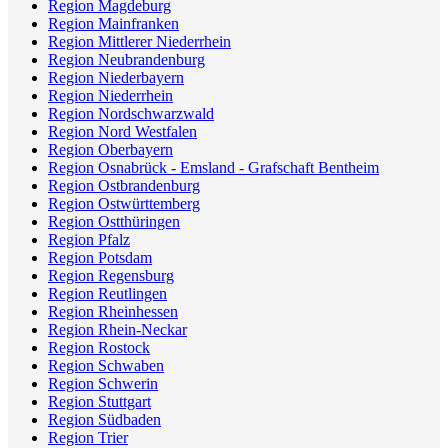
Region Magdeburg
Region Mainfranken
Region Mittlerer Niederrhein
Region Neubrandenburg
Region Niederbayern
Region Niederrhein
Region Nordschwarzwald
Region Nord Westfalen
Region Oberbayern
Region Osnabrück - Emsland - Grafschaft Bentheim
Region Ostbrandenburg
Region Ostwürttemberg
Region Ostthüringen
Region Pfalz
Region Potsdam
Region Regensburg
Region Reutlingen
Region Rheinhessen
Region Rhein-Neckar
Region Rostock
Region Schwaben
Region Schwerin
Region Stuttgart
Region Südbaden
Region Trier