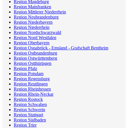
Region Magdeburg
Region Mainfranken
Region Mittlerer Niederrhein
Region Neubrandenburg
Region Niederbayern
Region Niederrhein
Region Nordschwarzwald
Region Nord Westfalen
Region Oberbayern
Region Osnabrück - Emsland - Grafschaft Bentheim
Region Ostbrandenburg
Region Ostwürttemberg
Region Ostthüringen
Region Pfalz
Region Potsdam
Region Regensburg
Region Reutlingen
Region Rheinhessen
Region Rhein-Neckar
Region Rostock
Region Schwaben
Region Schwerin
Region Stuttgart
Region Südbaden
Region Trier