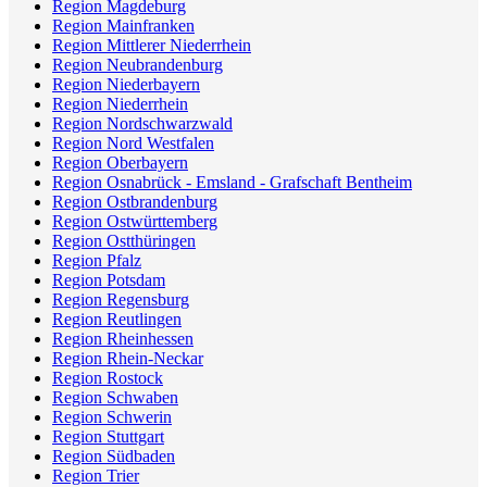
Region Magdeburg
Region Mainfranken
Region Mittlerer Niederrhein
Region Neubrandenburg
Region Niederbayern
Region Niederrhein
Region Nordschwarzwald
Region Nord Westfalen
Region Oberbayern
Region Osnabrück - Emsland - Grafschaft Bentheim
Region Ostbrandenburg
Region Ostwürttemberg
Region Ostthüringen
Region Pfalz
Region Potsdam
Region Regensburg
Region Reutlingen
Region Rheinhessen
Region Rhein-Neckar
Region Rostock
Region Schwaben
Region Schwerin
Region Stuttgart
Region Südbaden
Region Trier