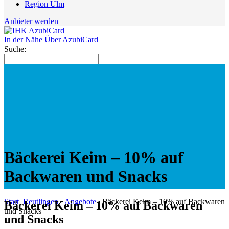
Region Ulm
Anbieter werden
In der Nähe
Über AzubiCard
Suche:
Bäckerei Keim – 10% auf
Backwaren und Snacks
Start
Reutlingen
Angebote
Bäckerei Keim – 10% auf Backwaren
Bäckerei Keim – 10% auf Backwaren
und Snacks
und Snacks