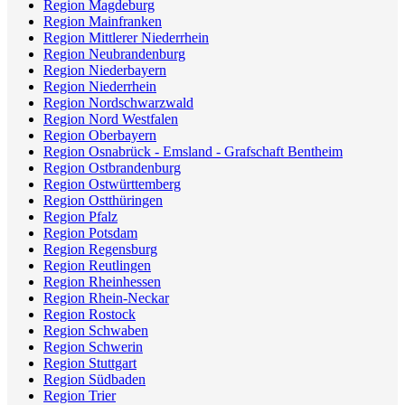
Region Magdeburg
Region Mainfranken
Region Mittlerer Niederrhein
Region Neubrandenburg
Region Niederbayern
Region Niederrhein
Region Nordschwarzwald
Region Nord Westfalen
Region Oberbayern
Region Osnabrück - Emsland - Grafschaft Bentheim
Region Ostbrandenburg
Region Ostwürttemberg
Region Ostthüringen
Region Pfalz
Region Potsdam
Region Regensburg
Region Reutlingen
Region Rheinhessen
Region Rhein-Neckar
Region Rostock
Region Schwaben
Region Schwerin
Region Stuttgart
Region Südbaden
Region Trier