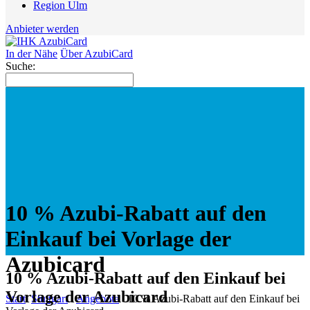
Region Ulm
Anbieter werden
In der Nähe
Über AzubiCard
Suche:
10 % Azubi-Rabatt auf den
Einkauf bei Vorlage der
Azubicard
10 % Azubi-Rabatt auf den Einkauf bei
Vorlage der Azubicard
Start
Stuttgart
Angebote
10 % Azubi-Rabatt auf den Einkauf bei