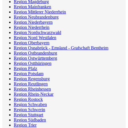
Region Magdeburg
Region Mainfranken
Region Mittlerer Niederrhein
Region Neubrandenburg
Region Niederbayern
Region Niederrhein
Region Nordschwarzwald
Region Nord Westfalen
Region Oberbayern
Region Osnabrück - Emsland - Grafschaft Bentheim
Region Ostbrandenburg
Region Ostwürttemberg
Region Ostthüringen
Region Pfalz
Region Potsdam
Region Regensburg
Region Reutlingen
Region Rheinhessen
Region Rhein-Neckar
Region Rostock
Region Schwaben
Region Schwerin
Region Stuttgart
Region Südbaden
Region Trier