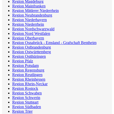
Region Magdeburg
Region Mainfranken
Region Mittlerer Niederrhein
Region Neubrandenburg
Region Niederbayern
Region Niederrhein
Region Nordschwarzwald
Region Nord Westfalen
Region Oberbayern
Region Osnabrück - Emsland - Grafschaft Bentheim
Region Ostbrandenburg
Region Ostwürttemberg
Region Ostthüringen
Region Pfalz
Region Potsdam
Region Regensburg
Region Reutlingen
Region Rheinhessen
Region Rhein-Neckar
Region Rostock
Region Schwaben
Region Schwerin
Region Stuttgart
Region Südbaden
Region Trier