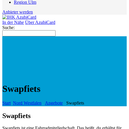
Region Ulm
Anbieter werden
In der Nähe
Über AzubiCard
Suche:
Swapfiets
Start
Nord Westfalen
Angebote
Swapfiets
Swapfiets
Swapfiets ist eine Fahrradmitgliedschaft. Das heißt, du erhältst für