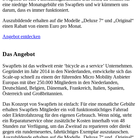
eine niedrige Monatsgebühr ein Swapfiets und wir kümmern uns
darum, dass es immer funktioniert.
Auszubildende erhalten auf die Modelle „Deluxe 7“ und „Original“
einen Rabatt von einem Euro pro Monat.
Angebot entdecken
Das Angebot
Swapfiets ist das weltweit erste ‘bicycle as a service’ Unternehmen.
Gegründet im Jahr 2014 in den Niederlanden, entwickelte sich das
Scale-up schnell zu einem der führenden Micro Mobility Anbieter
Europas mit über 250.000 Mitgliedern in den Niederlanden,
Deutschland, Belgien, Dänemark, Frankreich, Italien, Spanien,
Österreich und Großbritannien.
Das Konzept von Swapfiets ist einfach: Für eine monatliche Gebühr
erhalten Swapfiets Mitglieder ein voll funktionstüchtiges Fahrrad
oder Elektrofahrzeug für den eigenen Gebrauch. Wenn nötig, steht
ein Reparaturservice ohne zusätzliche Kosten innerhalb von 48
Stunden zur Verfügung, um das Zweirad zu reparieren oder direkt
gegen ein runderneuertes, fahrtüchtiges Exemplar auszutauschen.
Auszubildende erhalten auf die Modelle „Deluxe 7“ und „Original“