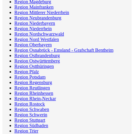
Region Magdeburg
Region Mainfranken
Region Mittlerer Niederrhein
Region Neubrandenburg
Region Niederbayern
Region Niederrhein
Region Nordschwarzwald
Region Nord Westfalen
Region Oberbayern
Region Osnabrück - Emsland - Grafschaft Bentheim
Region Ostbrandenburg
Region Ostwürttemberg
Region Ostthüringen
Region Pfalz
Region Potsdam
Region Regensburg
Region Reutlingen
Region Rheinhessen
Region Rhein-Neckar
Region Rostock
Region Schwaben
Region Schwerin
Region Stuttgart
Region Südbaden
Region Trier