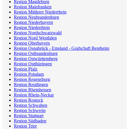
Region Magdeburg
Region Mainfranken
Region Mittlerer Niederrhein
Region Neubrandenburg
Region Niederbayern
Region Niederrhein
Region Nordschwarzwald
Region Nord Westfalen
Region Oberbayern
Region Osnabrück - Emsland - Grafschaft Bentheim
Region Ostbrandenburg
Region Ostwürttemberg
Region Ostthüringen
Region Pfalz
Region Potsdam
Region Regensburg
Region Reutlingen
Region Rheinhessen
Region Rhein-Neckar
Region Rostock
Region Schwaben
Region Schwerin
Region Stuttgart
Region Südbaden
Region Trier