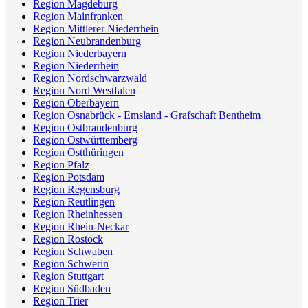
Region Magdeburg
Region Mainfranken
Region Mittlerer Niederrhein
Region Neubrandenburg
Region Niederbayern
Region Niederrhein
Region Nordschwarzwald
Region Nord Westfalen
Region Oberbayern
Region Osnabrück - Emsland - Grafschaft Bentheim
Region Ostbrandenburg
Region Ostwürttemberg
Region Ostthüringen
Region Pfalz
Region Potsdam
Region Regensburg
Region Reutlingen
Region Rheinhessen
Region Rhein-Neckar
Region Rostock
Region Schwaben
Region Schwerin
Region Stuttgart
Region Südbaden
Region Trier