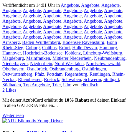
Veröffentlicht um 14:01 Uhr
in
Angebote
,
Angebote
,
Angebote
,
Angebote
,
Angebote
,
Angebote
,
Angebote
,
Angebote
,
Angebote
,
Angebote
,
Angebote
,
Angebote
,
Angebote
,
Angebote
,
Angebote
,
Angebote
,
Angebote
,
Angebote
,
Angebote
,
Angebote
,
Angebote
,
Angebote
,
Angebote
,
Angebote
,
Angebote
,
Angebote
,
Angebote
,
Angebote
,
Angebote
,
Angebote
,
Angebote
,
Angebote
,
Angebote
,
Angebote
,
Angebote
,
Angebote
,
Angebote
,
Angebote
,
Angebote
,
Arnsberg
,
Baden-Württemberg
,
Bodensee Ravensburg
,
Bonn
Rhein-Sieg
,
Coburg
,
Cottbus
,
Erfurt
,
Halle Dessau
,
Hamburg
,
Hannover
,
Hochrhein-Bodensee
,
Koblenz
,
Lüneburg-Wolfsburg
,
Magdeburg
,
Mainfranken
,
Mittlerer Niederrhein
,
Neubrandenburg
,
Niederbayern
,
Niederrhein
,
Nord Westfalen
,
Nordschwarzwald
,
Oberbayern
,
Osnabrück
,
Ostbrandenburg
,
Ostthüringen
,
Ostwürttemberg
,
Pfalz
,
Potsdam
,
Regensburg
,
Reutlingen
,
Rhein-
Neckar
,
Rheinhessen
,
Rostock
,
Schwaben
,
Schwerin
,
Stuttgart
,
Südbaden
,
Top Angebote
,
Trier
,
Ulm
von
ellenfisch
2
Likes
Mit deiner AzubiCard erhältst du
10% Rabatt
auf deinen Einkauf
in allen GALERIA Filialen....
Weiterlesen