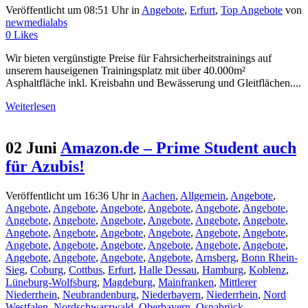
Veröffentlicht um 08:51 Uhr
in
Angebote
,
Erfurt
,
Top Angebote
von
newmedialabs
0
Likes
Wir bieten vergünstigte Preise für Fahrsicherheitstrainings auf
unserem hauseigenen Trainingsplatz mit über 40.000m²
Asphaltfläche inkl. Kreisbahn und Bewässerung und Gleitflächen....
Weiterlesen
02 Juni
Amazon.de – Prime Student auch
für Azubis!
Veröffentlicht um 16:36 Uhr
in
Aachen
,
Allgemein
,
Angebote
,
Angebote
,
Angebote
,
Angebote
,
Angebote
,
Angebote
,
Angebote
,
Angebote
,
Angebote
,
Angebote
,
Angebote
,
Angebote
,
Angebote
,
Angebote
,
Angebote
,
Angebote
,
Angebote
,
Angebote
,
Angebote
,
Angebote
,
Angebote
,
Angebote
,
Angebote
,
Angebote
,
Angebote
,
Angebote
,
Angebote
,
Angebote
,
Angebote
,
Arnsberg
,
Bonn Rhein-
Sieg
,
Coburg
,
Cottbus
,
Erfurt
,
Halle Dessau
,
Hamburg
,
Koblenz
,
Lüneburg-Wolfsburg
,
Magdeburg
,
Mainfranken
,
Mittlerer
Niederrhein
,
Neubrandenburg
,
Niederbayern
,
Niederrhein
,
Nord
Westfalen
,
Nordschwarzwald
,
Oberbayern
,
Osnabrück
,