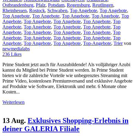
Ostbrandenburg
,
Pfalz
,
Potsdam
,
Regensburg
,
Reutlingen
,
Rheinhessen
,
Rostock
,
Schwaben
,
Top Angebote
,
Top Angebote
,
Top Angebote
,
Top Angebote
,
Top Angebote
,
Top Angebote
,
Top
Angebote
,
Top Angebote
,
Top Angebote
,
Top Angebote
,
Top
Angebote
,
Top Angebote
,
Top Angebote
,
Top Angebote
,
Top
Angebote
,
Top Angebote
,
Top Angebote
,
Top Angebote
,
Top
Angebote
,
Top Angebote
,
Top Angebote
,
Top Angebote
,
Top
Angebote
,
Top Angebote
,
Top Angebote
,
Top-Angebote
,
Trier
von
newmedialabs
236
Likes
Prime Student jetzt auch für Auszubildende! Als volljähriger Azubi
kannst du Mitglied bei Prime Student werden. In Prime Student
bieten wir dir zahlreiche Vorteile wie unbegrenztes Streaming mit
Prime Video, kostenlosen Premiumversand und exklusive Angebote
auf Produkte wie Software, Elektronik und mehr. 6 Monate ohne
Kosten...
Weiterlesen
13 Aug.
Exklusives Shopping-Erlebnis in
deiner GALERIA Filiale