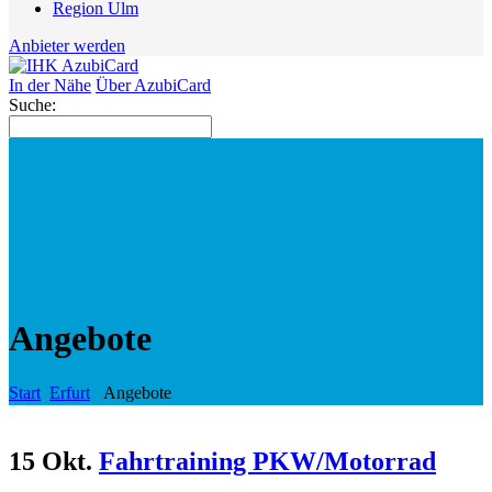
Region Ulm
Anbieter werden
In der Nähe
Über AzubiCard
Suche:
Angebote
Start
Erfurt
Angebote
15 Okt.
Fahrtraining PKW/Motorrad