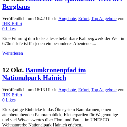
Bergbaus
Veröffentlicht um 16:42 Uhr
in
Angebote
,
Erfurt
,
Top Angebote
von
IHK Erfurt
0
Likes
Eine Führung durch das älteste befahrbare Kalibergwerk der Welt in
670m Tiefe ist für jeden ein besonderes Abenteuer....
Weiterlesen
12 Okt.
Baumkronenpfad im
Nationalpark Hainich
Veröffentlicht um 16:13 Uhr
in
Angebote
,
Erfurt
,
Top Angebote
von
IHK Erfurt
0
Likes
Einzigartige Einblicke in das Ökosystem Baumkronen, einen
atemberaubenden Panoramablick, Kletterpartien für Wagemutige
und viel Wissenswertes über Flora und Fauna im UNESCO
Weltnaturerbe Nationalpark Hainich erleben....