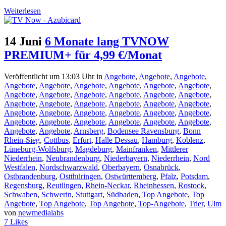
Weiterlesen
14 Juni
6 Monate lang TVNOW
PREMIUM+ für 4,99 €/Monat
Veröffentlicht um 13:03 Uhr
in
Angebote
,
Angebote
,
Angebote
,
Angebote
,
Angebote
,
Angebote
,
Angebote
,
Angebote
,
Angebote
,
Angebote
,
Angebote
,
Angebote
,
Angebote
,
Angebote
,
Angebote
,
Angebote
,
Angebote
,
Angebote
,
Angebote
,
Angebote
,
Angebote
,
Angebote
,
Angebote
,
Angebote
,
Angebote
,
Angebote
,
Angebote
,
Angebote
,
Angebote
,
Angebote
,
Angebote
,
Angebote
,
Angebote
,
Angebote
,
Angebote
,
Arnsberg
,
Bodensee Ravensburg
,
Bonn
Rhein-Sieg
,
Cottbus
,
Erfurt
,
Halle Dessau
,
Hamburg
,
Koblenz
,
Lüneburg-Wolfsburg
,
Magdeburg
,
Mainfranken
,
Mittlerer
Niederrhein
,
Neubrandenburg
,
Niederbayern
,
Niederrhein
,
Nord
Westfalen
,
Nordschwarzwald
,
Oberbayern
,
Osnabrück
,
Ostbrandenburg
,
Ostthüringen
,
Ostwürttemberg
,
Pfalz
,
Potsdam
,
Regensburg
,
Reutlingen
,
Rhein-Neckar
,
Rheinhessen
,
Rostock
,
Schwaben
,
Schwerin
,
Stuttgart
,
Südbaden
,
Top Angebote
,
Top
Angebote
,
Top Angebote
,
Top Angebote
,
Top-Angebote
,
Trier
,
Ulm
von
newmedialabs
7
Likes