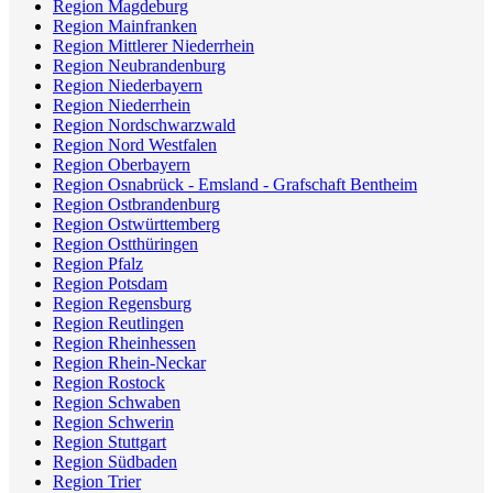
Region Magdeburg
Region Mainfranken
Region Mittlerer Niederrhein
Region Neubrandenburg
Region Niederbayern
Region Niederrhein
Region Nordschwarzwald
Region Nord Westfalen
Region Oberbayern
Region Osnabrück - Emsland - Grafschaft Bentheim
Region Ostbrandenburg
Region Ostwürttemberg
Region Ostthüringen
Region Pfalz
Region Potsdam
Region Regensburg
Region Reutlingen
Region Rheinhessen
Region Rhein-Neckar
Region Rostock
Region Schwaben
Region Schwerin
Region Stuttgart
Region Südbaden
Region Trier