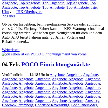
Angebote
,
Top Angebote
,
Top Angebote
,
Top Angebote
,
Top
Angebote
,
Top Angebote
,
Top-Angebote
,
Top-Angebote
,
Trier
,
Ulm
von
IHK Oberbayern
22
Likes
Ob bei der Inspektion, beim regelmäßigen Service oder aufgrund
eines Unfalls: Für junge Fahrer kann die KFZ-Wartung schnell mal
kostspielig werden
.
Wir haben gute Neuigkeiten für dich und dein
Auto: ATU bietet Fahrern unter 28 Jahren Vorteile und
Rabattaktionen!...
Weiterlesen
04 Feb.
POCO Einrichtungsmärkte
Veröffentlicht um 14:18 Uhr
in
Angebote
,
Angebote
,
Angebote
,
Angebote
,
Angebote
,
Angebote
,
Angebote
,
Angebote
,
Angebote
,
Angebote
,
Angebote
,
Angebote
,
Angebote
,
Angebote
,
Angebote
,
Angebote
,
Angebote
,
Angebote
,
Angebote
,
Angebote
,
Angebote
,
Angebote
,
Angebote
,
Angebote
,
Angebote
,
Angebote
,
Angebote
,
Angebote
,
Angebote
,
Angebote
,
Angebote
,
Angebote
,
Angebote
,
Angebote
,
Angebote
,
Angebote
,
Angebote
,
Angebote
,
Arnsberg
,
Baden-Württemberg
,
Bodensee Ravensburg
,
Bonn Rhein-Sieg
,