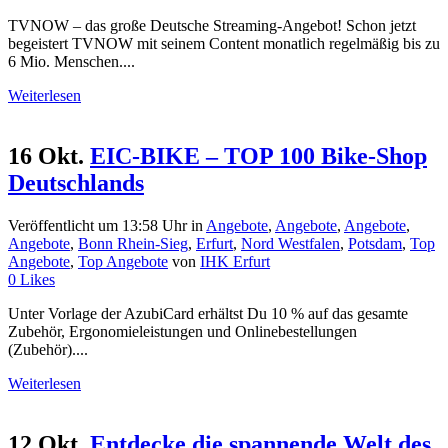
TVNOW – das große Deutsche Streaming-Angebot! Schon jetzt
begeistert TVNOW mit seinem Content monatlich regelmäßig bis zu
6 Mio. Menschen....
Weiterlesen
16 Okt.
EIC-BIKE – TOP 100 Bike-Shop
Deutschlands
Veröffentlicht um 13:58 Uhr
in
Angebote
,
Angebote
,
Angebote
,
Angebote
,
Bonn Rhein-Sieg
,
Erfurt
,
Nord Westfalen
,
Potsdam
,
Top
Angebote
,
Top Angebote
von
IHK Erfurt
0
Likes
Unter Vorlage der AzubiCard erhältst Du 10 % auf das gesamte
Zubehör, Ergonomieleistungen und Onlinebestellungen
(Zubehör)....
Weiterlesen
12 Okt.
Entdecke die spannende Welt des