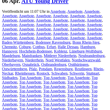
06 Apr.
ATU Young Driver
Veröffentlicht um 11:07 Uhr
in
Angebote
,
Angebote
,
Angebote
,
Angebote
,
Angebote
,
Angebote
,
Angebote
,
Angebote
,
Angebote
,
Angebote
,
Angebote
,
Angebote
,
Angebote
,
Angebote
,
Angebote
,
Angebote
,
Angebote
,
Angebote
,
Angebote
,
Angebote
,
Angebote
,
Angebote
,
Angebote
,
Angebote
,
Angebote
,
Angebote
,
Angebote
,
Angebote
,
Angebote
,
Angebote
,
Angebote
,
Angebote
,
Angebote
,
Angebote
,
Angebote
,
Angebote
,
Angebote
,
Angebote
,
Angebote
,
Baden-Württemberg
,
Bodensee Ravensburg
,
Bonn Rhein-Sieg
,
Chemnitz
,
Coburg
,
Cottbus
,
Erfurt
,
Halle Dessau
,
Hamburg
,
Hannover
,
Hochrhein-Bodensee
,
Koblenz
,
Lüneburg-Wolfsburg
,
Magdeburg
,
Mainfranken
,
Mittlerer Niederrhein
,
Neubrandenburg
,
Niederbayern
,
Niederrhein
,
Nord Westfalen
,
Nordschwarzwald
,
Oberbayern
,
Osnabrück
,
Ostbrandenburg
,
Ostthüringen
,
Ostwürttemberg
,
Pfalz
,
Potsdam
,
Regensburg
,
Reutlingen
,
Rhein-
Neckar
,
Rheinhessen
,
Rostock
,
Schwaben
,
Schwerin
,
Stuttgart
,
Südbaden
,
Top Angebote
,
Top Angebote
,
Top Angebote
,
Top
Angebote
,
Top Angebote
,
Top Angebote
,
Top Angebote
,
Top
Angebote
,
Top Angebote
,
Top Angebote
,
Top Angebote
,
Top
Angebote
,
Top Angebote
,
Top Angebote
,
Top Angebote
,
Top
Angebote
,
Top Angebote
,
Top Angebote
,
Top Angebote
,
Top
Angebote
,
Top Angebote
,
Top Angebote
,
Top Angebote
,
Top
Angebote
,
Top Angebote
,
Top Angebote
,
Top Angebote
,
Top
Angebote
,
Top Angebote
,
Top Angebote
,
Top Angebote
,
Top