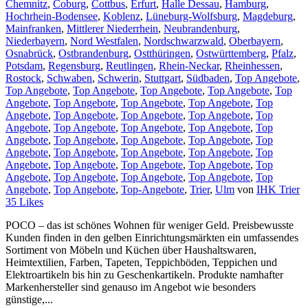
Chemnitz
,
Coburg
,
Cottbus
,
Erfurt
,
Halle Dessau
,
Hamburg
,
Hochrhein-Bodensee
,
Koblenz
,
Lüneburg-Wolfsburg
,
Magdeburg
,
Mainfranken
,
Mittlerer Niederrhein
,
Neubrandenburg
,
Niederbayern
,
Nord Westfalen
,
Nordschwarzwald
,
Oberbayern
,
Osnabrück
,
Ostbrandenburg
,
Ostthüringen
,
Ostwürttemberg
,
Pfalz
,
Potsdam
,
Regensburg
,
Reutlingen
,
Rhein-Neckar
,
Rheinhessen
,
Rostock
,
Schwaben
,
Schwerin
,
Stuttgart
,
Südbaden
,
Top Angebote
,
Top Angebote
,
Top Angebote
,
Top Angebote
,
Top Angebote
,
Top
Angebote
,
Top Angebote
,
Top Angebote
,
Top Angebote
,
Top
Angebote
,
Top Angebote
,
Top Angebote
,
Top Angebote
,
Top
Angebote
,
Top Angebote
,
Top Angebote
,
Top Angebote
,
Top
Angebote
,
Top Angebote
,
Top Angebote
,
Top Angebote
,
Top
Angebote
,
Top Angebote
,
Top Angebote
,
Top Angebote
,
Top
Angebote
,
Top Angebote
,
Top Angebote
,
Top Angebote
,
Top
Angebote
,
Top Angebote
,
Top Angebote
,
Top Angebote
,
Top
Angebote
,
Top Angebote
,
Top-Angebote
,
Trier
,
Ulm
von
IHK Trier
35
Likes
POCO – das ist schönes Wohnen für weniger Geld. Preisbewusste
Kunden finden in den gelben Einrichtungsmärkten ein umfassendes
Sortiment von Möbeln und Küchen über Haushaltswaren,
Heimtextilien, Farben, Tapeten, Teppichböden, Teppichen und
Elektroartikeln bis hin zu Geschenkartikeln. Produkte namhafter
Markenhersteller sind genauso im Angebot wie besonders
günstige,...