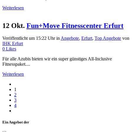
Weiterlesen
12 Okt.
Fun+Move Fitnesscenter Erfurt
Veröffentlicht um 15:22 Uhr
in
Angebote
,
Erfurt
,
Top Angebote
von
IHK Erfurt
0
Likes
Für alle Azubis bieten wir ein super günstiges All-Inclusive
Fitnesspaket....
Weiterlesen
1
2
3
4
Ein Angebot der