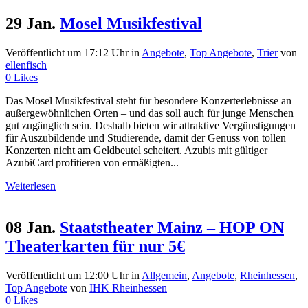
29 Jan.
Mosel Musikfestival
Veröffentlicht um 17:12 Uhr
in
Angebote
,
Top Angebote
,
Trier
von
ellenfisch
0
Likes
Das Mosel Musikfestival steht für besondere Konzerterlebnisse an
außergewöhnlichen Orten – und das soll auch für junge Menschen
gut zugänglich sein. Deshalb bieten wir attraktive Vergünstigungen
für Auszubildende und Studierende, damit der Genuss von tollen
Konzerten nicht am Geldbeutel scheitert. Azubis mit gültiger
AzubiCard profitieren von ermäßigten...
Weiterlesen
08 Jan.
Staatstheater Mainz – HOP ON
Theaterkarten für nur 5€
Veröffentlicht um 12:00 Uhr
in
Allgemein
,
Angebote
,
Rheinhessen
,
Top Angebote
von
IHK Rheinhessen
0
Likes