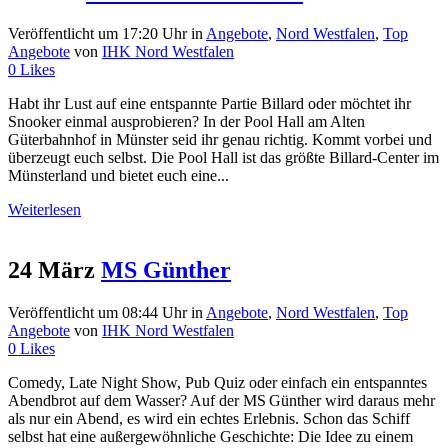
Veröffentlicht um 17:20 Uhr
in
Angebote
,
Nord Westfalen
,
Top
Angebote
von
IHK Nord Westfalen
0
Likes
Habt ihr Lust auf eine entspannte Partie Billard oder möchtet ihr
Snooker einmal ausprobieren? In der Pool Hall am Alten
Güterbahnhof in Münster seid ihr genau richtig. Kommt vorbei und
überzeugt euch selbst. Die Pool Hall ist das größte Billard-Center im
Münsterland und bietet euch eine...
Weiterlesen
24 März
MS Günther
Veröffentlicht um 08:44 Uhr
in
Angebote
,
Nord Westfalen
,
Top
Angebote
von
IHK Nord Westfalen
0
Likes
Comedy, Late Night Show, Pub Quiz oder einfach ein entspanntes
Abendbrot auf dem Wasser? Auf der MS Günther wird daraus mehr
als nur ein Abend, es wird ein echtes Erlebnis. Schon das Schiff
selbst hat eine außergewöhnliche Geschichte: Die Idee zu einem