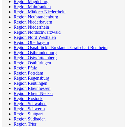
Region Magdeburg
Region Mainfranken
Region Mittlerer Niederrhein
Region Neubrandenburg
Region Niederbayern
Region Niederrhein
Region Nordschwarzwald
Region Nord Westfalen
Region Oberbayern
Region Osnabrück - Emsland - Grafschaft Bentheim
Region Ostbrandenburg
Region Ostwürttemberg
Region Ostthüringen
Region Pfalz
Region Potsdam
Region Regensburg
Region Reutlingen
Region Rheinhessen
Region Rhein-Neckar
Region Rostock
Region Schwaben
Region Schwerin
Region Stuttgart
Region Südbaden
Region Trier