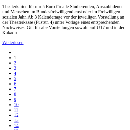
Theaterkarten für nur 5 Euro für alle Studierenden, Auszubildenen
und Menschen im Bundesfreiwilligendienst oder im Freiwilligen
sozialen Jahr. Ab 3 Kalendertage vor der jeweiligen Vorstellung an
der Theaterkasse (Fuststr. 4) unter Vorlage eines entsprechenden
Nachweises. Gilt für alle Vorstellungen sowohl auf U17 und in der
Kakadu...
Weiterlesen
1
2
3
4
5
6
7
8
9
10
11
12
13
14