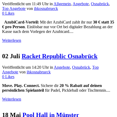
Veröffentlicht um 11:49 Uhr
in
Allgemein
,
Angebote
,
Osnabrück
,
Top Angebote
von
ihkosnabrueck
0
Likes
AzubiCard-Vorteil:
Mit der AzubiCard zahlt ihr nur
30 € statt 35
€ pro Person
. Einlösbar nur vor Ort bei digitaler Bezahlung an der
Kasse nach dem Vorlegen der Azubicard....
Weiterlesen
02 Juli
Racket Republic Osnabrück
Veröffentlicht um 14:20 Uhr
in
Angebote
,
Osnabrück
,
Top
Angebote
von
ihkosnabrueck
0
Likes
Move. Play. Connect.
Sichere dir
20 % Rabatt auf deinen
persönlichen Spielanteil
für Padel, Pickleball oder Tischtennis....
Weiterlesen
18 Mai
Pool Hall in Münster