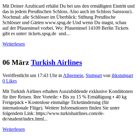
Mit Deiner Azubicard erhälst Du bei uns den ermäßigten Eintritt und
das in jedem Preußischen Schloss. Also auch im Schloss Sanssouci.
Nochmal: alle Schlösser im Überblick: Stiftung Preußische
Schlösser und Gärten www.spsg.de Und wenn Du magst, schau
auf der Pfaueninsel vorbei. Wo: Pfaueninsel 14109 Berlin Tickets
gibt es unter: tickets.spsg.de und...
Weiterlesen
06 März
Turkish Airlines
Veröffentlicht um 17:43 Uhr
in
Allgemein
,
Stuttgart
von
ihkstuttgart
0
Likes
Mit Turkish Airlines erhalten Auszubildende exklusive Konditionen
für ihre Reisen. Ihre Vorteile: • Bis zu 15 % Ermäßigung • 40 kg
Freigepäck • Kostenlose einmalige Ticketänderung (für
internationale Flüge). Weitere Informationen finden Sie unter
folgendem Link: https://www.turkishairlines.com/de-
de/student/index.html...
Weiterlesen