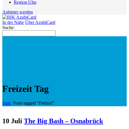
Region Ulm
Anbieter werden
In der Nähe
Über AzubiCard
Suche:
Freizeit Tag
Start
Posts tagged "Freizeit"
10 Juli
The Big Bash – Osnabrück