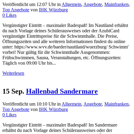
Veröffentlicht um 12:07 Uhr
in
Allgemein
,
Angebote
,
Mainfranken
,
Top Angebote
von
IHK Würzburg
0
Likes
Vergünstigter Eintritt – maximaler Badespaß! Im Nautiland erhältst
du nach Vorlage deines Schülerausweises oder der AzubiCard
vergünstigte Eintrittspreise für die Schwimmhalle. Die Preise,
Öffnungszeiten und alle weiteren Informationen findest du online
unter: https://www.wvv.de/baeder/nautiland/wuerzburg/ Schwimm'
vorbei! Nur gültig für die Schwimmhalle Ausgenommen:
Frühschwimmen, Sauna, Veranstaltungen, etc. Öffnungszeiten:
Täglich von 09:00 Uhr bis...
Weiterlesen
15 Sep.
Hallenbad Sandermare
Veröffentlicht um 10:10 Uhr
in
Allgemein
,
Angebote
,
Mainfranken
,
Top Angebote
von
IHK Würzburg
0
Likes
Vergünstigter Eintritt – maximaler Badespaß! Im Sandermare
erhältst du nach Vorlage deines Schülerausweises oder der