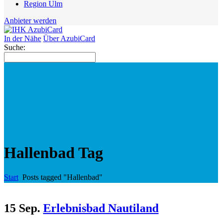
Region Ulm
Anbieter werden
In der Nähe
Über AzubiCard
Suche:
Hallenbad Tag
Start
Posts tagged "Hallenbad"
15 Sep.
Erlebnisbad Nautiland