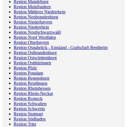
Region Magdeburg
Region Mainfranken
Region Mittlerer Niederrhein
Region Neubrandenburg
Region Niederbayern
Region Niederrhein
Region Nordschwarzwald
Region Nord Westfalen
Region Oberbayern
Region Osnabrück - Emsland - Grafschaft Bentheim
Region Ostbrandenburg
Region Ostwürttemberg
Region Ostthüringen
Region Pfalz
Region Potsdam
Region Regensburg
Region Reutlingen
Region Rheinhessen
Region Rhein-Neckar
Region Rostock
Region Schwaben
Region Schwerin
Region Stuttgart
Region Südbaden
Region Trier