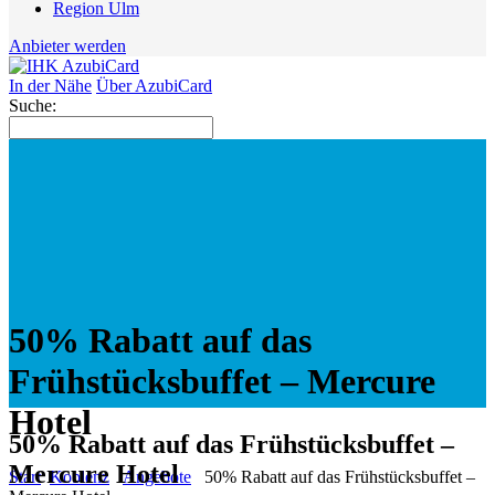
Region Ulm
Anbieter werden
In der Nähe
Über AzubiCard
Suche:
50% Rabatt auf das
Frühstücksbuffet – Mercure
Hotel
50% Rabatt auf das Frühstücksbuffet –
Mercure Hotel
Start
Koblenz
Angebote
50% Rabatt auf das Frühstücksbuffet –