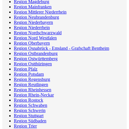
Region Magdeburg
Region Mainfranken
Region Mittlerer Niederrhein
Region Neubrandenburg
Region Niederbayern
Region Niederrhein
Region Nordschwarzwald
Region Nord Westfalen
Region Oberbayern
Region Osnabrück - Emsland - Grafschaft Bentheim
Region Ostbrandenburg
Region Ostwürttemberg
Region Ostthüringen
Region Pfalz
Region Potsdam
Region Regensburg
Region Reutlingen
Region Rheinhessen
Region Rhein-Neckar
Region Rostock
Region Schwaben
Region Schwerin
Region Stuttgart
Region Südbaden
Region Trier