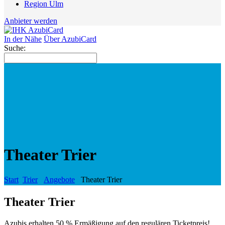
Region Ulm
Anbieter werden
In der Nähe
Über AzubiCard
Suche:
Theater Trier
Start
Trier
Angebote
Theater Trier
Theater Trier
Azubis erhalten 50 % Ermäßigung auf den regulären Ticketpreis!