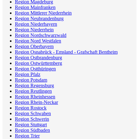
Region Magdeburg
Region Mainfranken
Region Mittlerer Niederrhein
Region Neubrandenburg
Region Niederbayern
Region Niederrhein
Region Nordschwarzwald
Region Nord Westfalen
Region Oberbayern
Region Osnabrück - Emsland - Grafschaft Bentheim
Region Ostbrandenburg
Region Ostwürttemberg
Region Ostthüringen
Region Pfalz
Region Potsdam
Region Regensburg
Region Reutlingen
Region Rheinhessen
Region Rhein-Neckar
Region Rostock
Region Schwaben
Region Schwerin
Region Stuttgart
Region Südbaden
Region Trier