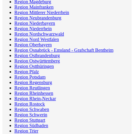
Region Magdeburg
Region Mainfranken
Region Mittlerer Niederrhein
Region Neubrandenburg
Region Niederbayern
Region Niederrhein
Region Nordschwarzwald
Region Nord Westfalen
Region Oberbayern
Region Osnabrück - Emsland - Grafschaft Bentheim
Region Ostbrandenburg
Region Ostwürttemberg
Region Ostthüringen
Region Pfalz
Region Potsdam
Region Regensburg
Region Reutlingen
Region Rheinhessen
Region Rhein-Neckar
Region Rostock
Region Schwaben
Region Schwerin
Region Stuttgart
Region Südbaden
Region Trier