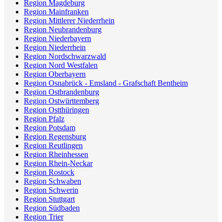
Region Magdeburg
Region Mainfranken
Region Mittlerer Niederrhein
Region Neubrandenburg
Region Niederbayern
Region Niederrhein
Region Nordschwarzwald
Region Nord Westfalen
Region Oberbayern
Region Osnabrück - Emsland - Grafschaft Bentheim
Region Ostbrandenburg
Region Ostwürttemberg
Region Ostthüringen
Region Pfalz
Region Potsdam
Region Regensburg
Region Reutlingen
Region Rheinhessen
Region Rhein-Neckar
Region Rostock
Region Schwaben
Region Schwerin
Region Stuttgart
Region Südbaden
Region Trier