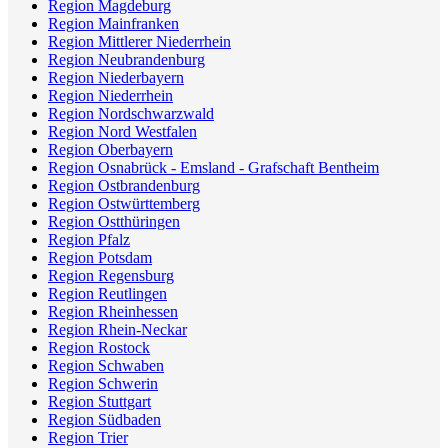
Region Magdeburg
Region Mainfranken
Region Mittlerer Niederrhein
Region Neubrandenburg
Region Niederbayern
Region Niederrhein
Region Nordschwarzwald
Region Nord Westfalen
Region Oberbayern
Region Osnabrück - Emsland - Grafschaft Bentheim
Region Ostbrandenburg
Region Ostwürttemberg
Region Ostthüringen
Region Pfalz
Region Potsdam
Region Regensburg
Region Reutlingen
Region Rheinhessen
Region Rhein-Neckar
Region Rostock
Region Schwaben
Region Schwerin
Region Stuttgart
Region Südbaden
Region Trier