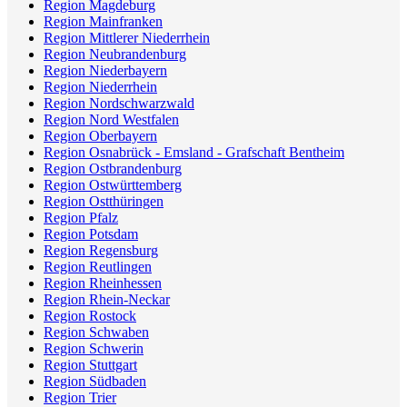
Region Magdeburg
Region Mainfranken
Region Mittlerer Niederrhein
Region Neubrandenburg
Region Niederbayern
Region Niederrhein
Region Nordschwarzwald
Region Nord Westfalen
Region Oberbayern
Region Osnabrück - Emsland - Grafschaft Bentheim
Region Ostbrandenburg
Region Ostwürttemberg
Region Ostthüringen
Region Pfalz
Region Potsdam
Region Regensburg
Region Reutlingen
Region Rheinhessen
Region Rhein-Neckar
Region Rostock
Region Schwaben
Region Schwerin
Region Stuttgart
Region Südbaden
Region Trier