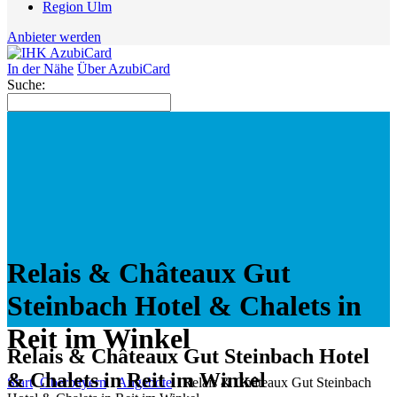
Region Ulm
Anbieter werden
In der Nähe
Über AzubiCard
Suche:
Relais & Châteaux Gut
Steinbach Hotel & Chalets in
Reit im Winkel
Relais & Châteaux Gut Steinbach Hotel
& Chalets in Reit im Winkel
Start
Oberbayern
Angebote
Relais & Châteaux Gut Steinbach