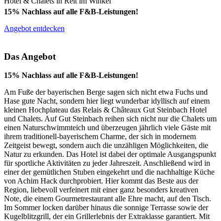
Hotel & Chalets in Reit im Winkel
15% Nachlass auf alle F&B-Leistungen!
Angebot entdecken
Das Angebot
15% Nachlass auf alle F&B-Leistungen!
Am Fuße der bayerischen Berge sagen sich nicht etwa Fuchs und
Hase gute Nacht, sondern hier liegt wunderbar idyllisch auf einem
kleinen Hochplateau das Relais & Châteaux Gut Steinbach Hotel
und Chalets. Auf Gut Steinbach reihen sich nicht nur die Chalets um
einen Naturschwimmteich und überzeugen jährlich viele Gäste mit
ihrem traditionell-bayerischem Charme, der sich in modernem
Zeitgeist bewegt, sondern auch die unzähligen Möglichkeiten, die
Natur zu erkunden. Das Hotel ist dabei der optimale Ausgangspunkt
für sportliche Aktivitäten zu jeder Jahreszeit. Anschließend wird in
einer der gemütlichen Stuben eingekehrt und die nachhaltige Küche
von Achim Hack durchprobiert. Hier kommt das Beste aus der
Region, liebevoll verfeinert mit einer ganz besonders kreativen
Note, die einem Gourmetrestaurant alle Ehre macht, auf den Tisch.
Im Sommer locken darüber hinaus die sonnige Terrasse sowie der
Kugelblitzgrill, der ein Grillerlebnis der Extraklasse garantiert. Mit