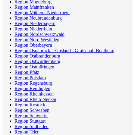
Region Magdeburg
Region Mainfranken
Region Mittlerer Niederrhein
Region Neubrandenburg
Region Niederbayern
Region Niederrhein
Region Nordschwarzwald
Region Nord Westfalen
Region Oberbayern
Region Osnabrück - Emsland - Grafschaft Bentheim
Region Ostbrandenburg
Region Ostwürttemberg
Region Ostthüringen
Region Pfalz
Region Potsdam
Region Regensburg
Region Reutlingen
Region Rheinhessen
Region Rhein-Neckar
Region Rostock
Region Schwaben
Region Schwerin
Region Stuttgart
Region Südbaden
Region Trier