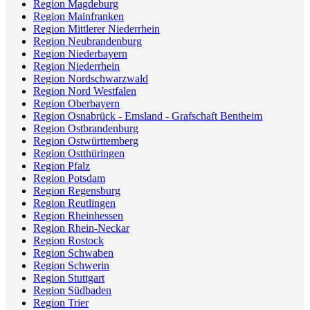
Region Magdeburg
Region Mainfranken
Region Mittlerer Niederrhein
Region Neubrandenburg
Region Niederbayern
Region Niederrhein
Region Nordschwarzwald
Region Nord Westfalen
Region Oberbayern
Region Osnabrück - Emsland - Grafschaft Bentheim
Region Ostbrandenburg
Region Ostwürttemberg
Region Ostthüringen
Region Pfalz
Region Potsdam
Region Regensburg
Region Reutlingen
Region Rheinhessen
Region Rhein-Neckar
Region Rostock
Region Schwaben
Region Schwerin
Region Stuttgart
Region Südbaden
Region Trier