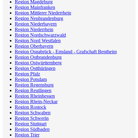
Region Magdeburg
Region Mainfranken
Region Mittlerer Niederrhein
Region Neubrandenburg
Region Niederbayern
Region Niederrhein
Region Nordschwarzwald
Region Nord Westfalen
Region Oberbayern
Region Osnabrück - Emsland - Grafschaft Bentheim
Region Ostbrandenburg
Region Ostwürttemberg
Region Ostthüringen
Region Pfalz
Region Potsdam
Region Regensburg
Region Reutlingen
Region Rheinhessen
Region Rhein-Neckar
Region Rostock
Region Schwaben
Region Schwerin
Region Stuttgart
Region Südbaden
Region Trier