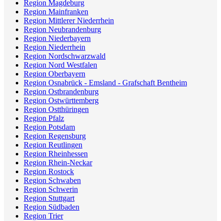
Region Magdeburg
Region Mainfranken
Region Mittlerer Niederrhein
Region Neubrandenburg
Region Niederbayern
Region Niederrhein
Region Nordschwarzwald
Region Nord Westfalen
Region Oberbayern
Region Osnabrück - Emsland - Grafschaft Bentheim
Region Ostbrandenburg
Region Ostwürttemberg
Region Ostthüringen
Region Pfalz
Region Potsdam
Region Regensburg
Region Reutlingen
Region Rheinhessen
Region Rhein-Neckar
Region Rostock
Region Schwaben
Region Schwerin
Region Stuttgart
Region Südbaden
Region Trier