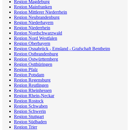
Region Magdeburg
Region Mainfranken
Region Mittlerer Niederrhein
Region Neubrandenburg
Region Niederbayern
Region Niederrhein
Region Nordschwarzwald
Region Nord Westfalen
Region Oberbayern
Region Osnabrück - Emsland - Grafschaft Bentheim
Region Ostbrandenburg
Region Ostwürttemberg
Region Ostthüringen
Region Pfalz
Region Potsdam
Region Regensburg
Region Reutlingen
Region Rheinhessen
Region Rhein-Neckar
Region Rostock
Region Schwaben
Region Schwerin
Region Stuttgart
Region Südbaden
Region Trier