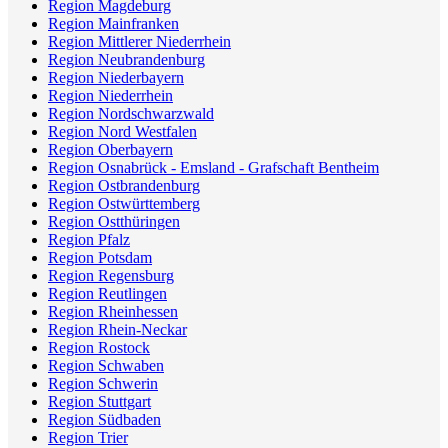
Region Magdeburg
Region Mainfranken
Region Mittlerer Niederrhein
Region Neubrandenburg
Region Niederbayern
Region Niederrhein
Region Nordschwarzwald
Region Nord Westfalen
Region Oberbayern
Region Osnabrück - Emsland - Grafschaft Bentheim
Region Ostbrandenburg
Region Ostwürttemberg
Region Ostthüringen
Region Pfalz
Region Potsdam
Region Regensburg
Region Reutlingen
Region Rheinhessen
Region Rhein-Neckar
Region Rostock
Region Schwaben
Region Schwerin
Region Stuttgart
Region Südbaden
Region Trier