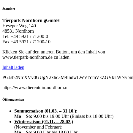
Standort
Tierpark Nordhorn gGmbH
Heseper Weg 140
48531 Nordhorn
Tel. +49 5921 / 71200-0
Fax +49 5921 / 71200-10
Klicken Sie auf den unteren Button, um den Inhalt von
www.tierpark-nordhorn.de zu laden.
Inhalt laden
PGJsb2NrcXVvdGUgY2xhc3M9IndwLWVtYmVkZGVkLWNvbnRlb
https://www.dierentuin-nordhorn.nl
Öffnungszeiten
Sommersaison (01.03. – 31.10.):
Mo – So:
9.00 bis 19.00 Uhr (Einlass bis 18.00 Uhr)
Wintersaison (01.11. – 28.02.)
(November und Februar):
Mo – So:
9.00 Uhr bis 18.00 Uhr