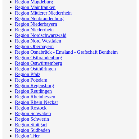
Region Magdeburg
Region Mainfranken
Region Mittlerer Niederrhein
Region Neubrandenburg
Region Niederbayern
Region Niederrhein
Region Nordschwarzwald
Region Nord Westfalen
Region Oberbayern
Region Osnabrück - Emsland - Grafschaft Bentheim
Region Ostbrandenburg
Region Ostwürttemberg
Region Ostthüringen
Region Pfalz
Region Potsdam
Region Regensburg
Region Reutlingen
Region Rheinhessen
Region Rhein-Neckar
Region Rostock
Region Schwaben
Region Schwerin
Region Stuttgart
Region Südbaden
Region Trier