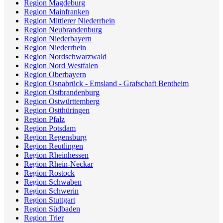
Region Magdeburg
Region Mainfranken
Region Mittlerer Niederrhein
Region Neubrandenburg
Region Niederbayern
Region Niederrhein
Region Nordschwarzwald
Region Nord Westfalen
Region Oberbayern
Region Osnabrück - Emsland - Grafschaft Bentheim
Region Ostbrandenburg
Region Ostwürttemberg
Region Ostthüringen
Region Pfalz
Region Potsdam
Region Regensburg
Region Reutlingen
Region Rheinhessen
Region Rhein-Neckar
Region Rostock
Region Schwaben
Region Schwerin
Region Stuttgart
Region Südbaden
Region Trier