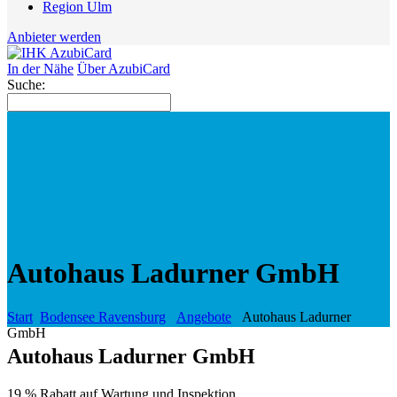
Region Ulm
Anbieter werden
In der Nähe
Über AzubiCard
Suche:
Autohaus Ladurner GmbH
Start
Bodensee Ravensburg
Angebote
Autohaus Ladurner
GmbH
Autohaus Ladurner GmbH
19 % Rabatt auf Wartung und Inspektion