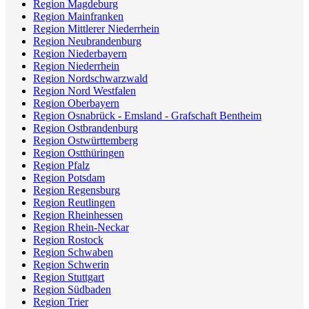
Region Magdeburg
Region Mainfranken
Region Mittlerer Niederrhein
Region Neubrandenburg
Region Niederbayern
Region Niederrhein
Region Nordschwarzwald
Region Nord Westfalen
Region Oberbayern
Region Osnabrück - Emsland - Grafschaft Bentheim
Region Ostbrandenburg
Region Ostwürttemberg
Region Ostthüringen
Region Pfalz
Region Potsdam
Region Regensburg
Region Reutlingen
Region Rheinhessen
Region Rhein-Neckar
Region Rostock
Region Schwaben
Region Schwerin
Region Stuttgart
Region Südbaden
Region Trier