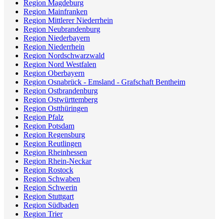
Region Magdeburg
Region Mainfranken
Region Mittlerer Niederrhein
Region Neubrandenburg
Region Niederbayern
Region Niederrhein
Region Nordschwarzwald
Region Nord Westfalen
Region Oberbayern
Region Osnabrück - Emsland - Grafschaft Bentheim
Region Ostbrandenburg
Region Ostwürttemberg
Region Ostthüringen
Region Pfalz
Region Potsdam
Region Regensburg
Region Reutlingen
Region Rheinhessen
Region Rhein-Neckar
Region Rostock
Region Schwaben
Region Schwerin
Region Stuttgart
Region Südbaden
Region Trier