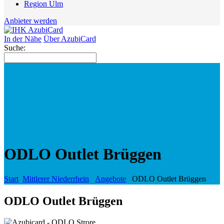
Region Ulm
Anbieter werden
In der Nähe
Über AzubiCard
Suche:
ODLO Outlet Brüggen
Start
Mittlerer Niederrhein
Angebote
ODLO Outlet Brüggen
ODLO Outlet Brüggen