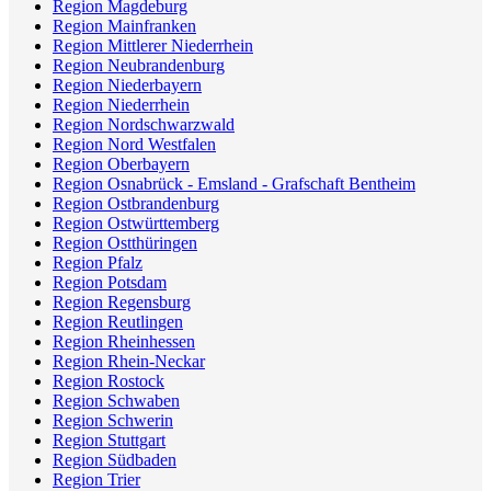
Region Magdeburg
Region Mainfranken
Region Mittlerer Niederrhein
Region Neubrandenburg
Region Niederbayern
Region Niederrhein
Region Nordschwarzwald
Region Nord Westfalen
Region Oberbayern
Region Osnabrück - Emsland - Grafschaft Bentheim
Region Ostbrandenburg
Region Ostwürttemberg
Region Ostthüringen
Region Pfalz
Region Potsdam
Region Regensburg
Region Reutlingen
Region Rheinhessen
Region Rhein-Neckar
Region Rostock
Region Schwaben
Region Schwerin
Region Stuttgart
Region Südbaden
Region Trier