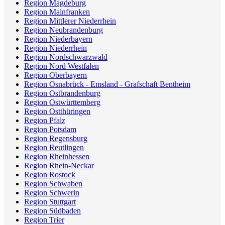
Region Magdeburg
Region Mainfranken
Region Mittlerer Niederrhein
Region Neubrandenburg
Region Niederbayern
Region Niederrhein
Region Nordschwarzwald
Region Nord Westfalen
Region Oberbayern
Region Osnabrück - Emsland - Grafschaft Bentheim
Region Ostbrandenburg
Region Ostwürttemberg
Region Ostthüringen
Region Pfalz
Region Potsdam
Region Regensburg
Region Reutlingen
Region Rheinhessen
Region Rhein-Neckar
Region Rostock
Region Schwaben
Region Schwerin
Region Stuttgart
Region Südbaden
Region Trier