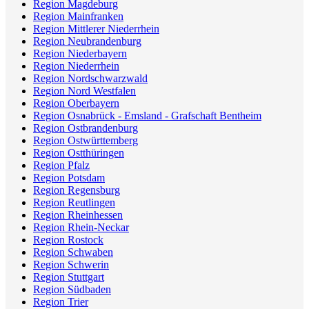
Region Magdeburg
Region Mainfranken
Region Mittlerer Niederrhein
Region Neubrandenburg
Region Niederbayern
Region Niederrhein
Region Nordschwarzwald
Region Nord Westfalen
Region Oberbayern
Region Osnabrück - Emsland - Grafschaft Bentheim
Region Ostbrandenburg
Region Ostwürttemberg
Region Ostthüringen
Region Pfalz
Region Potsdam
Region Regensburg
Region Reutlingen
Region Rheinhessen
Region Rhein-Neckar
Region Rostock
Region Schwaben
Region Schwerin
Region Stuttgart
Region Südbaden
Region Trier