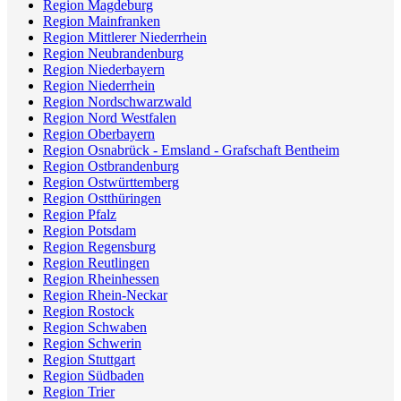
Region Magdeburg
Region Mainfranken
Region Mittlerer Niederrhein
Region Neubrandenburg
Region Niederbayern
Region Niederrhein
Region Nordschwarzwald
Region Nord Westfalen
Region Oberbayern
Region Osnabrück - Emsland - Grafschaft Bentheim
Region Ostbrandenburg
Region Ostwürttemberg
Region Ostthüringen
Region Pfalz
Region Potsdam
Region Regensburg
Region Reutlingen
Region Rheinhessen
Region Rhein-Neckar
Region Rostock
Region Schwaben
Region Schwerin
Region Stuttgart
Region Südbaden
Region Trier