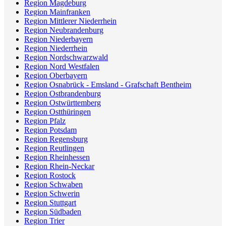
Region Magdeburg
Region Mainfranken
Region Mittlerer Niederrhein
Region Neubrandenburg
Region Niederbayern
Region Niederrhein
Region Nordschwarzwald
Region Nord Westfalen
Region Oberbayern
Region Osnabrück - Emsland - Grafschaft Bentheim
Region Ostbrandenburg
Region Ostwürttemberg
Region Ostthüringen
Region Pfalz
Region Potsdam
Region Regensburg
Region Reutlingen
Region Rheinhessen
Region Rhein-Neckar
Region Rostock
Region Schwaben
Region Schwerin
Region Stuttgart
Region Südbaden
Region Trier