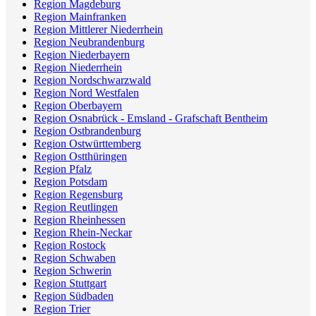
Region Magdeburg
Region Mainfranken
Region Mittlerer Niederrhein
Region Neubrandenburg
Region Niederbayern
Region Niederrhein
Region Nordschwarzwald
Region Nord Westfalen
Region Oberbayern
Region Osnabrück - Emsland - Grafschaft Bentheim
Region Ostbrandenburg
Region Ostwürttemberg
Region Ostthüringen
Region Pfalz
Region Potsdam
Region Regensburg
Region Reutlingen
Region Rheinhessen
Region Rhein-Neckar
Region Rostock
Region Schwaben
Region Schwerin
Region Stuttgart
Region Südbaden
Region Trier