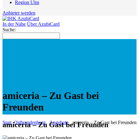
Region Ulm
Anbieter werden
In der Nähe
Über AzubiCard
Suche:
amiceria – Zu Gast bei
Freunden
Start
Ostbrandenburg
Angebote
amiceria – Zu Gast bei Freunden
amiceria – Zu Gast bei Freunden