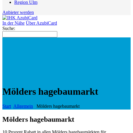
Region Ulm
Anbieter werden
In der Nähe
Über AzubiCard
Suche:
Mölders hagebaumarkt
Start
Allgemein
Mölders hagebaumarkt
Mölders hagebaumarkt
10 Prozent Rabatt in allen Mölders hagebaumärkten für