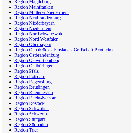
Region Magdeburg
Region Mainfranken
Region Mittlerer Niederrhein
Region Neubrandenburg
Region Niederbayern
Region Niederrhein
Region Nordschwarzwald
Region Nord Westfalen
Region Oberbayern
Region Osnabrück - Emsland - Grafschaft Bentheim
Region Ostbrandenburg
Region Ostwürttemberg
Region Ostthüringen
Region Pfalz
Region Potsdam
Region Regensburg
Region Reutlingen
Region Rheinhessen
Region Rhein-Neckar
Region Rostock
Region Schwaben
Region Schwerin
Region Stuttgart
Region Südbaden
Region Trier