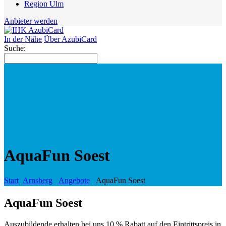
Region Ulm
Anbieter werden
In der Nähe
Über AzubiCard
Suche:
AquaFun Soest
Start
Arnsberg
Angebote
AquaFun Soest
AquaFun Soest
Auszubildende erhalten bei uns 10 % Rabatt auf den Eintrittspreis in