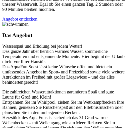
unserer Wasserwelt. Egal ob Sie einen ganzen Tag, 2 Stunden oder
90 Minuten bleiben möchten.
Angebot entdecken
Das Angebot
Wasserspaß und Erholung bei jedem Wetter!
Das ganze Jahr über herrlich warmes Wasser, sommerliche
Temperaturen und entspannende Momente. Hier beginnt der Urlaub
direkt vor Ihrer Haustür.
Das AquaFun Soest lässt keine Wünsche offen und bietet ein
umfassendes Angebot im Sport- und Freizeitbad sowie viele weitere
Attraktionen im Freibad mit großer Liegewiese – und das alles
behindertengerecht!
Die zahlreichen Wasserattraktionen garantieren Spaß und gute
Laune für Groß und Klein!
Entspannen Sie im Whirlpool, ziehen Sie im Wettkampfbecken Ihre
Bahnen, genießen Sie Rutschenspaß auf den Erlebnisrutschen oder
planschen Sie in den umliegenden Becken.
Herzstück des AquaFuns ist sicherlich das 31 Grad warme
Wellenbecken – mit Wellengang wie am Meer. Relaxen Sie im
abgeflachten Wasser und lassen Sie sich von den Wellen umspülen