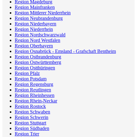
Region Magdeburg
Region Mainfranken
Region Mittlerer Niederrhein
Region Neubrandenburg
Region Niederbayern
Region Niederrhein
Region Nordschwarzwald
Region Nord Westfalen
Region Oberbayern
Region Osnabrück - Emsland - Grafschaft Bentheim
Region Ostbrandenburg
Region Ostwürttemberg
Region Ostthüringen
Region Pfalz
Region Potsdam
Region Regensburg
Region Reutlingen
Region Rheinhessen
Region Rhein-Neckar
Region Rostock
Region Schwaben
Region Schwerin
Region Stuttgart
Region Südbaden
Region Trier