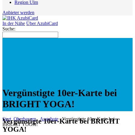
Region Ulm
Anbieter werden
In der Nähe
Über AzubiCard
Suche:
Vergünstigte 10er-Karte bei
BRIGHT YOGA!
Start
Oberbayern
Angebote
Vergünstigte 10er-Karte bei
Vergünstigte 10er-Karte bei BRIGHT
BRIGHT YOGA!
YOGA!