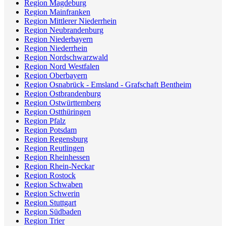
Region Magdeburg
Region Mainfranken
Region Mittlerer Niederrhein
Region Neubrandenburg
Region Niederbayern
Region Niederrhein
Region Nordschwarzwald
Region Nord Westfalen
Region Oberbayern
Region Osnabrück - Emsland - Grafschaft Bentheim
Region Ostbrandenburg
Region Ostwürttemberg
Region Ostthüringen
Region Pfalz
Region Potsdam
Region Regensburg
Region Reutlingen
Region Rheinhessen
Region Rhein-Neckar
Region Rostock
Region Schwaben
Region Schwerin
Region Stuttgart
Region Südbaden
Region Trier