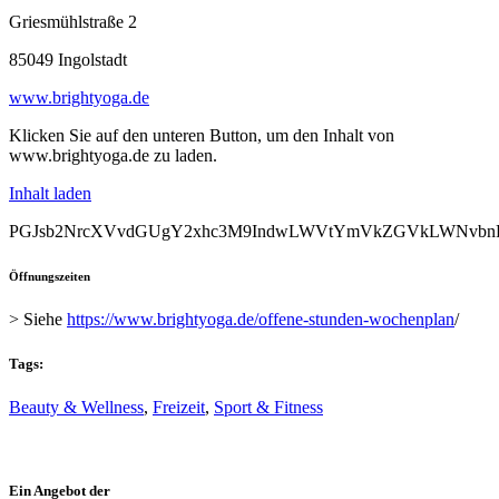
Griesmühlstraße 2
85049 Ingolstadt
www.brightyoga.de
Klicken Sie auf den unteren Button, um den Inhalt von
www.brightyoga.de zu laden.
Inhalt laden
PGJsb2NrcXVvdGUgY2xhc3M9IndwLWVtYmVkZGVkLWNvbnRlb
Öffnungszeiten
> Siehe
https://www.brightyoga.de/offene-stunden-wochenplan
/
Tags:
Beauty & Wellness
,
Freizeit
,
Sport & Fitness
Ein Angebot der