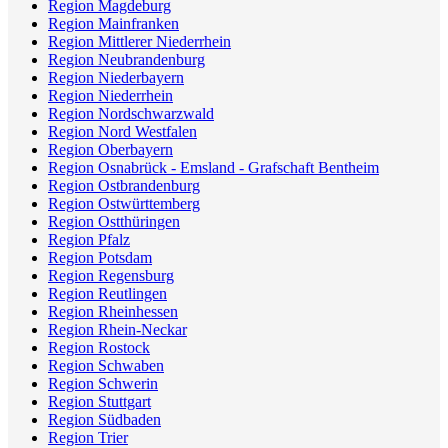
Region Magdeburg
Region Mainfranken
Region Mittlerer Niederrhein
Region Neubrandenburg
Region Niederbayern
Region Niederrhein
Region Nordschwarzwald
Region Nord Westfalen
Region Oberbayern
Region Osnabrück - Emsland - Grafschaft Bentheim
Region Ostbrandenburg
Region Ostwürttemberg
Region Ostthüringen
Region Pfalz
Region Potsdam
Region Regensburg
Region Reutlingen
Region Rheinhessen
Region Rhein-Neckar
Region Rostock
Region Schwaben
Region Schwerin
Region Stuttgart
Region Südbaden
Region Trier