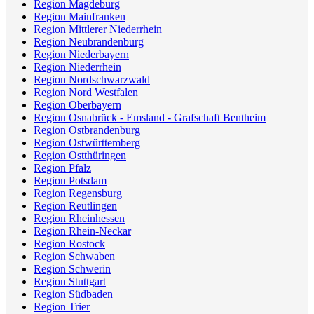
Region Magdeburg
Region Mainfranken
Region Mittlerer Niederrhein
Region Neubrandenburg
Region Niederbayern
Region Niederrhein
Region Nordschwarzwald
Region Nord Westfalen
Region Oberbayern
Region Osnabrück - Emsland - Grafschaft Bentheim
Region Ostbrandenburg
Region Ostwürttemberg
Region Ostthüringen
Region Pfalz
Region Potsdam
Region Regensburg
Region Reutlingen
Region Rheinhessen
Region Rhein-Neckar
Region Rostock
Region Schwaben
Region Schwerin
Region Stuttgart
Region Südbaden
Region Trier