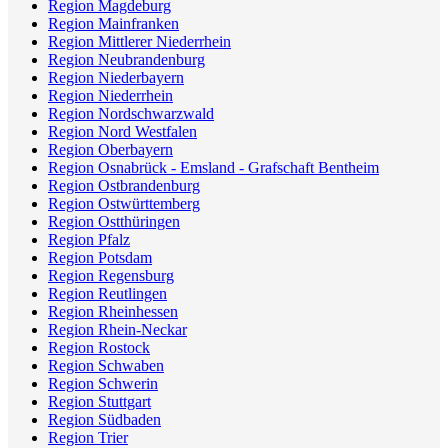
Region Magdeburg
Region Mainfranken
Region Mittlerer Niederrhein
Region Neubrandenburg
Region Niederbayern
Region Niederrhein
Region Nordschwarzwald
Region Nord Westfalen
Region Oberbayern
Region Osnabrück - Emsland - Grafschaft Bentheim
Region Ostbrandenburg
Region Ostwürttemberg
Region Ostthüringen
Region Pfalz
Region Potsdam
Region Regensburg
Region Reutlingen
Region Rheinhessen
Region Rhein-Neckar
Region Rostock
Region Schwaben
Region Schwerin
Region Stuttgart
Region Südbaden
Region Trier