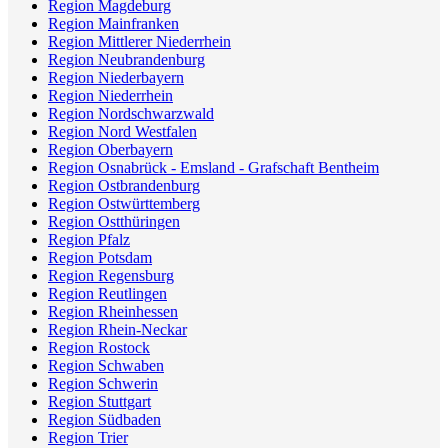
Region Magdeburg
Region Mainfranken
Region Mittlerer Niederrhein
Region Neubrandenburg
Region Niederbayern
Region Niederrhein
Region Nordschwarzwald
Region Nord Westfalen
Region Oberbayern
Region Osnabrück - Emsland - Grafschaft Bentheim
Region Ostbrandenburg
Region Ostwürttemberg
Region Ostthüringen
Region Pfalz
Region Potsdam
Region Regensburg
Region Reutlingen
Region Rheinhessen
Region Rhein-Neckar
Region Rostock
Region Schwaben
Region Schwerin
Region Stuttgart
Region Südbaden
Region Trier