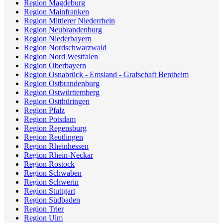
Region Magdeburg
Region Mainfranken
Region Mittlerer Niederrhein
Region Neubrandenburg
Region Niederbayern
Region Nordschwarzwald
Region Nord Westfalen
Region Oberbayern
Region Osnabrück - Emsland - Grafschaft Bentheim
Region Ostbrandenburg
Region Ostwürttemberg
Region Ostthüringen
Region Pfalz
Region Potsdam
Region Regensburg
Region Reutlingen
Region Rheinhessen
Region Rhein-Neckar
Region Rostock
Region Schwaben
Region Schwerin
Region Stuttgart
Region Südbaden
Region Trier
Region Ulm