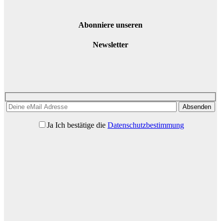
Abonniere unseren
Newsletter
Bitte lasse dieses Feld leer.
Bitte lasse dieses Feld leer.
Ja
Ich bestätige die
Datenschutzbestimmung