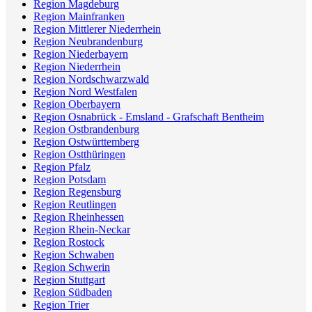
Region Magdeburg
Region Mainfranken
Region Mittlerer Niederrhein
Region Neubrandenburg
Region Niederbayern
Region Niederrhein
Region Nordschwarzwald
Region Nord Westfalen
Region Oberbayern
Region Osnabrück - Emsland - Grafschaft Bentheim
Region Ostbrandenburg
Region Ostwürttemberg
Region Ostthüringen
Region Pfalz
Region Potsdam
Region Regensburg
Region Reutlingen
Region Rheinhessen
Region Rhein-Neckar
Region Rostock
Region Schwaben
Region Schwerin
Region Stuttgart
Region Südbaden
Region Trier