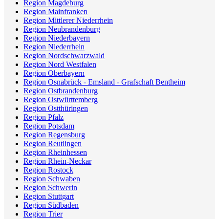
Region Magdeburg
Region Mainfranken
Region Mittlerer Niederrhein
Region Neubrandenburg
Region Niederbayern
Region Niederrhein
Region Nordschwarzwald
Region Nord Westfalen
Region Oberbayern
Region Osnabrück - Emsland - Grafschaft Bentheim
Region Ostbrandenburg
Region Ostwürttemberg
Region Ostthüringen
Region Pfalz
Region Potsdam
Region Regensburg
Region Reutlingen
Region Rheinhessen
Region Rhein-Neckar
Region Rostock
Region Schwaben
Region Schwerin
Region Stuttgart
Region Südbaden
Region Trier