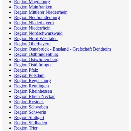
Region Magdeburg
Region Mainfranken
Region Mittlerer Niederrhein
Region Neubrandenburg
Region Niederbayern
Region Niederrhein
Region Nordschwarzwald
Region Nord Westfalen
Region Oberbayern
Region Osnabrück - Emsland - Grafschaft Bentheim
Region Ostbrandenburg
Region Ostwürttemberg
Region Ostthüringen
Region Pfalz
Region Potsdam
Region Regensburg
Region Reutlingen
Region Rheinhessen
Region Rhein-Neckar
Region Rostock
Region Schwaben
Region Schwerin
Region Stuttgart
Region Südbaden
Region Trier