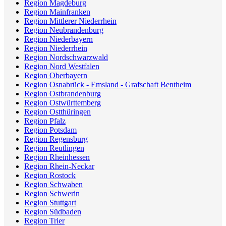
Region Magdeburg
Region Mainfranken
Region Mittlerer Niederrhein
Region Neubrandenburg
Region Niederbayern
Region Niederrhein
Region Nordschwarzwald
Region Nord Westfalen
Region Oberbayern
Region Osnabrück - Emsland - Grafschaft Bentheim
Region Ostbrandenburg
Region Ostwürttemberg
Region Ostthüringen
Region Pfalz
Region Potsdam
Region Regensburg
Region Reutlingen
Region Rheinhessen
Region Rhein-Neckar
Region Rostock
Region Schwaben
Region Schwerin
Region Stuttgart
Region Südbaden
Region Trier