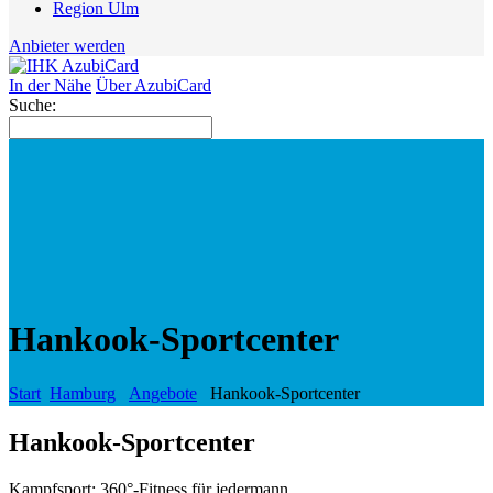
Region Ulm
Anbieter werden
In der Nähe
Über AzubiCard
Suche:
Hankook-Sportcenter
Start
Hamburg
Angebote
Hankook-Sportcenter
Hankook-Sportcenter
Kampfsport: 360°-Fitness für jedermann