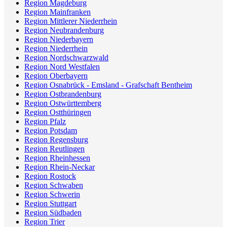
Region Magdeburg
Region Mainfranken
Region Mittlerer Niederrhein
Region Neubrandenburg
Region Niederbayern
Region Niederrhein
Region Nordschwarzwald
Region Nord Westfalen
Region Oberbayern
Region Osnabrück - Emsland - Grafschaft Bentheim
Region Ostbrandenburg
Region Ostwürttemberg
Region Ostthüringen
Region Pfalz
Region Potsdam
Region Regensburg
Region Reutlingen
Region Rheinhessen
Region Rhein-Neckar
Region Rostock
Region Schwaben
Region Schwerin
Region Stuttgart
Region Südbaden
Region Trier