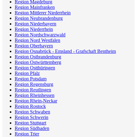
Region Magdeburg
Region Mainfranken
Region Mittlerer Niederrhein
Region Neubrandenburg
Region Niederbayern
Region Niederrhein
Region Nordschwarzwald
Region Nord Westfalen
Region Oberbayern
Region Osnabrück - Emsland - Grafschaft Bentheim
Region Ostbrandenburg
Region Ostwürttemberg
Region Ostthüringen
Region Pfalz
Region Potsdam
Region Regensburg
Region Reutlingen
Region Rheinhessen
Region Rhein-Neckar
Region Rostock
Region Schwaben
Region Schwerin
Region Stuttgart
Region Südbaden
Region Trier