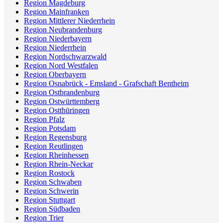
Region Magdeburg
Region Mainfranken
Region Mittlerer Niederrhein
Region Neubrandenburg
Region Niederbayern
Region Niederrhein
Region Nordschwarzwald
Region Nord Westfalen
Region Oberbayern
Region Osnabrück - Emsland - Grafschaft Bentheim
Region Ostbrandenburg
Region Ostwürttemberg
Region Ostthüringen
Region Pfalz
Region Potsdam
Region Regensburg
Region Reutlingen
Region Rheinhessen
Region Rhein-Neckar
Region Rostock
Region Schwaben
Region Schwerin
Region Stuttgart
Region Südbaden
Region Trier