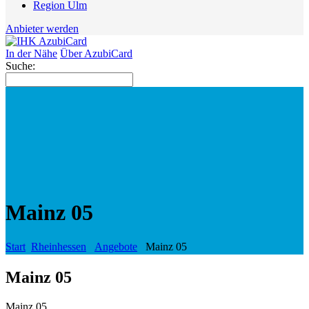
Region Ulm
Anbieter werden
In der Nähe
Über AzubiCard
Suche:
Mainz 05
Start
Rheinhessen
Angebote
Mainz 05
Mainz 05
Mainz 05